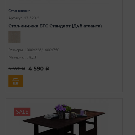
Стол-книжка
Артикул: 17-520-2
Стол-книжка БТС Стандарт (Дуб атланта)
Размеры: 1000х226/1600х750
Материал: ЛДСП
4 590
5 690
a
a
SALE