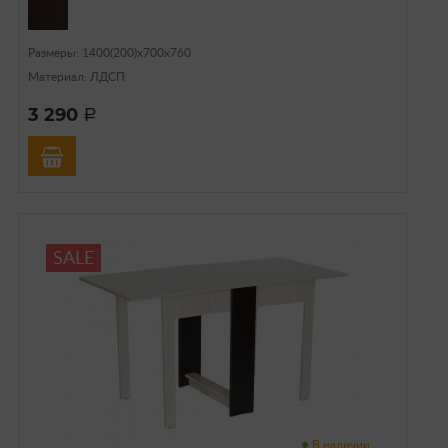
Размеры: 1400(200)х700х760
Материал: ЛДСП
3 290
a
SALE
В наличии