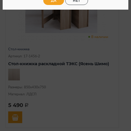
ДА
НЕТ
В наличии
Стол-книжка
Артикул: 17-1456-2
Стол-книжка раскладной ТЭКС (Ясень Шимо)
Размеры: 850х430х750
Материал: ЛДСП
5 490
a