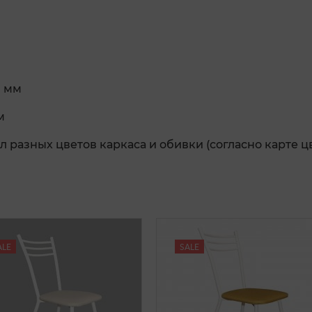
0 мм
м
л разных цветов каркаса и обивки (согласно карте ц
ALE
SALE