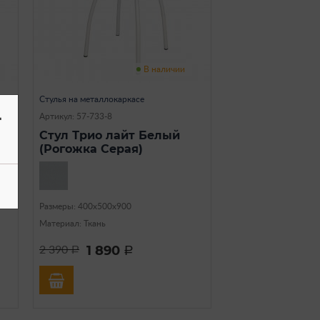
В наличии
Стулья на металлокаркасе
-
Артикул: 57-733-8
Стул Трио лайт Белый
(Рогожка Серая)
Размеры: 400х500х900
Материал: Ткань
1 890
2 390
a
a