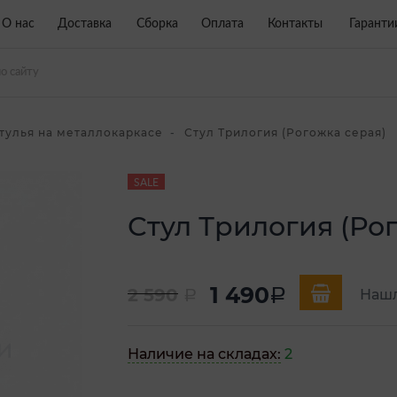
О нас
Доставка
Сборка
Оплата
Контакты
Гаранти
тулья на металлокаркасе
Стул Трилогия (Рогожка серая)
SALE
Стул Трилогия (Ро
1 490
2 590
a
Нашл
a
Наличие на складах:
2