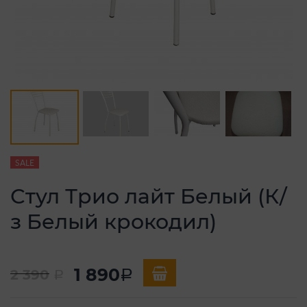
SALE
Стул Трио лайт Белый (К/
з Белый крокодил)
1 890
2 390
a
a