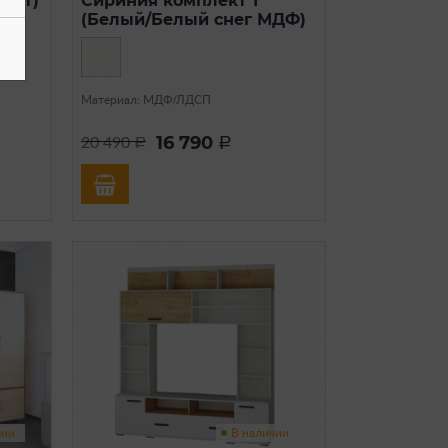
вайт)
Сириния комплект 1
(Белый/Белый снег МДФ)
Материал: МДФ/ЛДСП
16 790
20 490
a
a
чии
В наличии