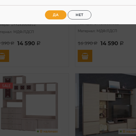
рафт белый/Софт вайт)
крафт золотой/Софт 
ДА
НЕТ
Размеры: 1992х366х812
змеры: 1992х366х812
Материал: МДФ/ЛДСП
териал: МДФ/ЛДСП
14 590
14 590
 390
16 390
a
a
a
a
SALE
В наличии
В нали