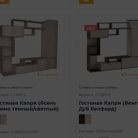
SALE
В наличии
В нали
енки и мини-стенки
Стенки и мини-стенки
икул: 17-893-1
Артикул: 17-893-2
остиная Капри (Ясень
Гостиная Капри (Венг
имо темный/светлый)
Дуб белфорд)
Размеры: 2100х416х1820
змеры: 2100х416х1820