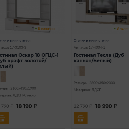
В наличии
В нали
енки и мини-стенки
Стенки и мини-стенки
тикул: 17-3103-3
Артикул: 17-4004-1
остиная Оскар 18 ОГЦС-1
Гостиная Тесла (Дуб
Дуб крафт золотой/
каньон/Белый)
елый)
Размеры: 2800х350х2000
змеры: 2100х430х1900
Материал: ЛДСП
териал: ЛДСП/Стекло
18 190
18 990
 790
22 790
a
a
a
a