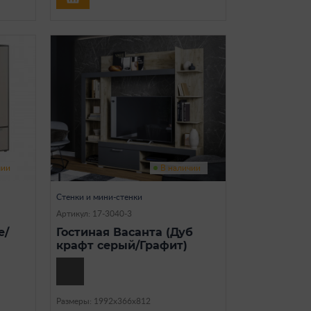
чии
В наличии
Стенки и мини-стенки
Артикул: 17-3040-3
е/
Гостиная Васанта (Дуб
крафт серый/Графит)
Размеры: 1992х366х812