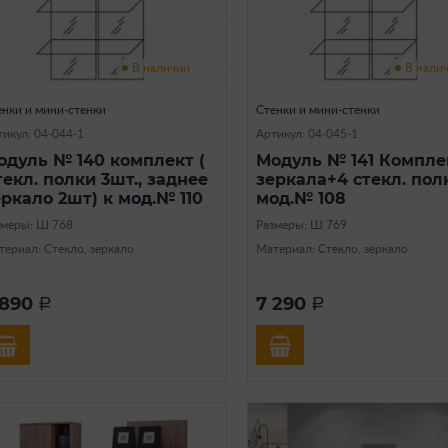
В наличии
В нали
енки и мини-стенки
Стенки и мини-стенки
икул: 04-044-1
Артикул: 04-045-1
одуль № 140 комплект (
Модуль № 141 Комплек
текл. полки 3шт., заднее
зеркала+4 стекл. пол
еркало 2шт) к мод.№ 110
мод.№ 108
змеры: Ш 768
Размеры: Ш 769
териал: Стекло, зеркало
Материал: Стекло, зеркало
 890
7 290
a
a