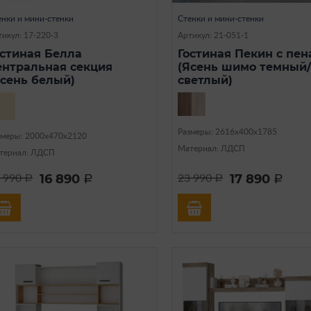
енки и мини-стенки
Стенки и мини-стенки
икул: 17-220-3
Артикул: 21-051-1
остиная Белла
Гостиная Пекин с пе
ентральная секция
(Ясень шимо темный/
Ясень белый)
светлый)
Размеры: 2616х400х1785
змеры: 2000x470x2120
Материал: ЛДСП
териал: ЛДСП
16 890
17 890
 990
23 990
a
a
a
a