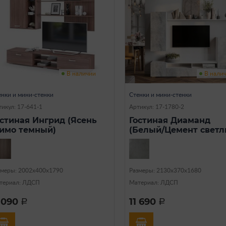
В наличии
В нали
енки и мини-стенки
Стенки и мини-стенки
икул: 17-641-1
Артикул: 17-1780-2
остиная Ингрид (Ясень
Гостиная Диаманд
имо темный)
(Белый/Цемент светл
змеры: 2002х400х1790
Размеры: 2130х370х1680
териал: ЛДСП
Материал: ЛДСП
1 090
11 690
a
a