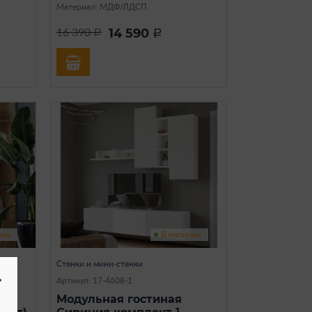
Материал: МДФ/ЛДСП
14 590
16 390
a
a
чии
В наличии
Стенки и мини-стенки
-
Артикул: 17-4608-1
б
Модульная гостиная