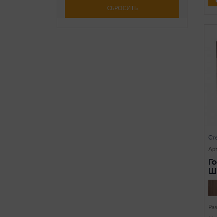
СБРОСИТЬ
Ст
Арт
Г
Ш
Ра