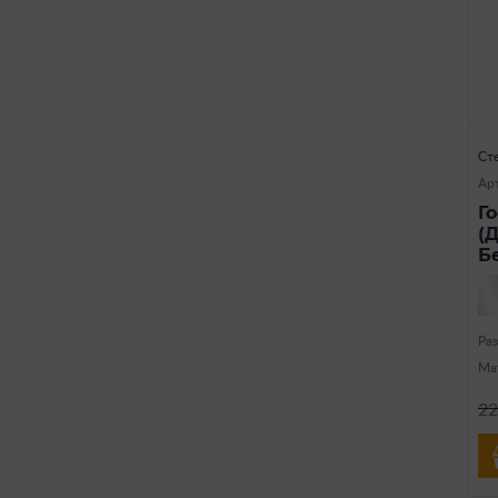
Ст
Ар
Г
(
Б
Ра
Ма
22