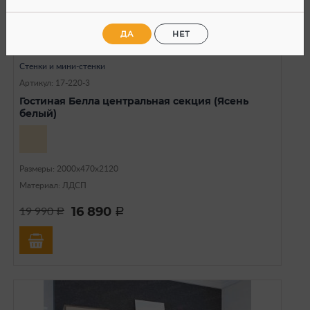
ДА
НЕТ
В наличии
Стенки и мини-стенки
Артикул: 17-220-3
Гостиная Белла центральная секция (Ясень
белый)
Размеры: 2000x470x2120
Материал: ЛДСП
16 890
19 990
a
a