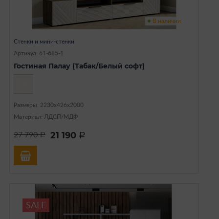
В наличии
Стенки и мини-стенки
Артикул: 61-685-1
Гостиная Палау (Табак/Белый софт)
Размеры: 2230х426х2000
Материал: ЛДСП/МДФ
21 190
27 790
a
a
SALE