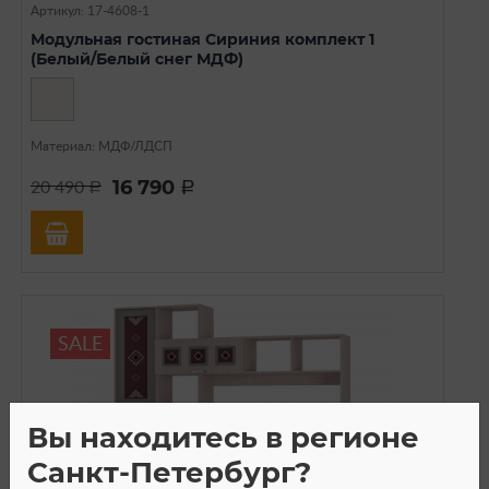
Артикул: 17-4608-1
Модульная гостиная Сириния комплект 1
(Белый/Белый снег МДФ)
Материал: МДФ/ЛДСП
16 790
20 490
a
a
SALE
Вы находитесь в регионе
Санкт-Петербург?