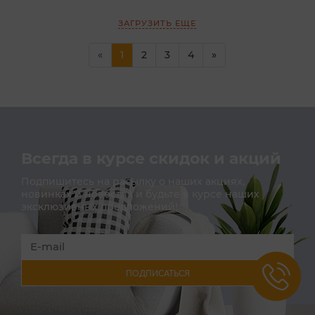
ЗАГРУЗИТЬ ЕЩЕ
(current)
«
1
2
3
4
»
Всегда в курсе скидок и акций
Подпишитесь на расылку о наших акциях,
новинках и новостях и будьте в курсе наших
эксклюзивных предложений!
ПОДПИСАТЬСЯ