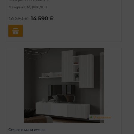
Размеры: 1992х366х812
Материал: МДФ/ЛДСП
14 590
16 390
a
a
В наличии
Стенки и мини-стенки