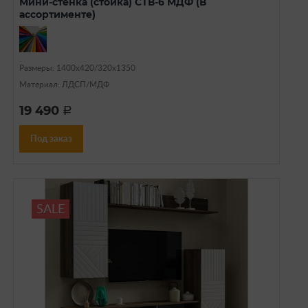
Мини-стенка (стойка) СТВ-6 МДФ (В
ассортименте)
Размеры: 1400x420/320x1350
Материал: ЛДСП/МДФ
19 490
a
Под заказ
SALE