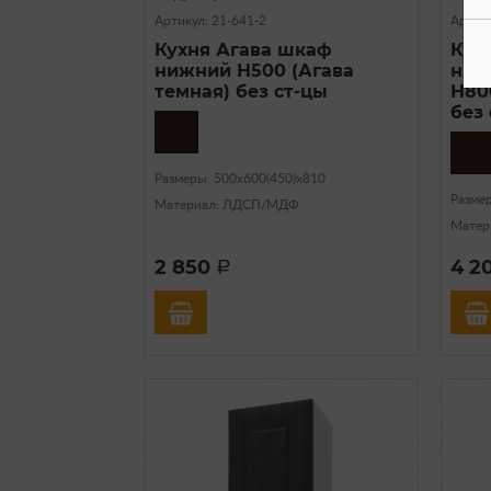
Артикул: 21-641-2
Артику
Кухня Агава шкаф
Кух
нижний Н500 (Агава
ниж
темная) без ст-цы
Н80
без
Размеры: 500х600(450)х810
Разме
Материал: ЛДСП/МДФ
Матер
2 850
4 2
a