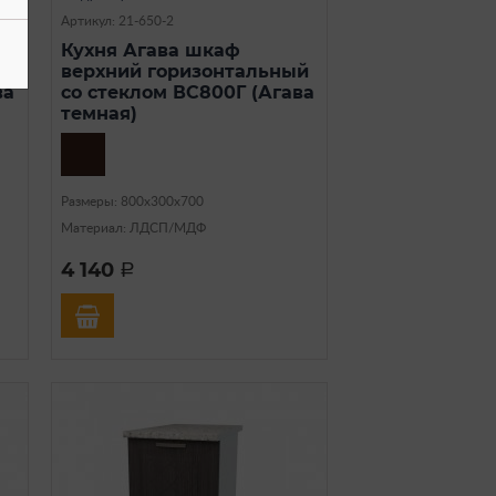
Артикул: 21-650-2
Кухня Агава шкаф
й
верхний горизонтальный
ва
со стеклом ВС800Г (Агава
темная)
Размеры: 800х300х700
Материал: ЛДСП/МДФ
4 140
a