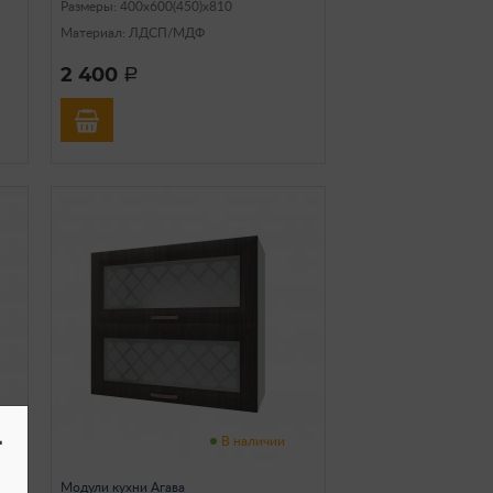
Размеры: 400х600(450)х810
Материал: ЛДСП/МДФ
2 400
a
-
В наличии
Модули кухни Агава