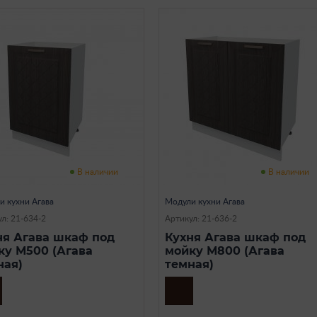
В наличии
В наличии
и кухни Агава
Модули кухни Агава
л: 21-634-2
Артикул: 21-636-2
ня Агава шкаф под
Кухня Агава шкаф под
ку М500 (Агава
мойку М800 (Агава
ная)
темная)