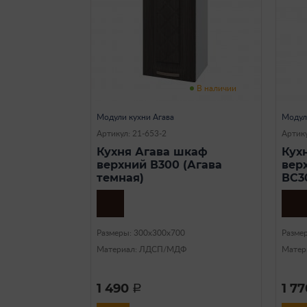
В наличии
Модули кухни Агава
Модул
Артикул: 21-653-2
Артику
Кухня Агава шкаф
Кух
верхний В300 (Агава
вер
темная)
ВС3
Размеры: 300х300х700
Разме
Материал: ЛДСП/МДФ
Матер
1 490
1 7
a