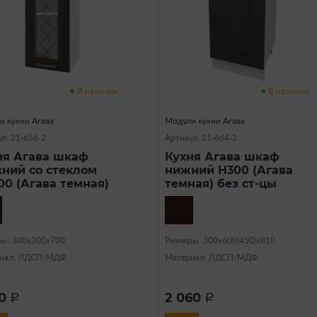
В наличии
В наличии
и кухни Агава
Модули кухни Агава
л: 21-656-2
Артикул: 21-664-2
ня Агава шкаф
Кухня Агава шкаф
хний со стеклом
нижний Н300 (Агава
00 (Агава темная)
темная) без ст-цы
ры: 300х300х700
Размеры: 300х600(450)х810
иал: ЛДСП/МДФ
Материал: ЛДСП/МДФ
70
2 060
a
a