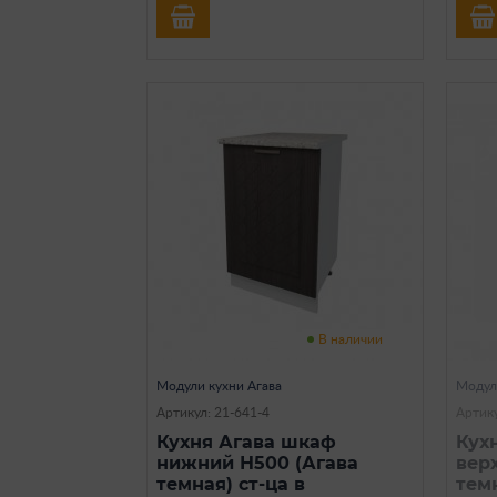
В наличии
Модули кухни Агава
Модул
Артикул: 21-641-4
Артику
Кухня Агава шкаф
Кух
нижний Н500 (Агава
вер
темная) ст-ца в
тем