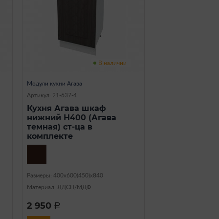
В наличии
Модули кухни Агава
Артикул: 21-637-4
Кухня Агава шкаф
нижний Н400 (Агава
темная) ст-ца в
комплекте
Размеры: 400х600(450)х840
Материал: ЛДСП/МДФ
2 950
a