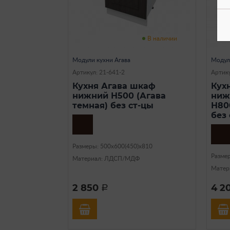
В наличии
Модули кухни Агава
Модул
Артикул: 21-641-2
Артику
Кухня Агава шкаф
Кух
нижний Н500 (Агава
ниж
темная) без ст-цы
Н80
без
Размеры: 500х600(450)х810
Разме
Материал: ЛДСП/МДФ
Матер
2 850
4 2
a