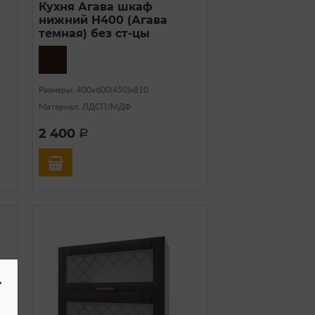
Кухня Агава шкаф
нижний Н400 (Агава
темная) без ст-цы
Размеры: 400х600(450)х810
Материал: ЛДСП/МДФ
2 400
a
-