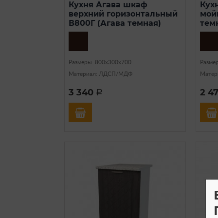
Кухня Агава шкаф
Кух
верхний горизонтальный
мой
В800Г (Агава темная)
тем
Размеры: 800х300х700
Разме
Материал: ЛДСП/МДФ
Матер
3 340
2 4
a