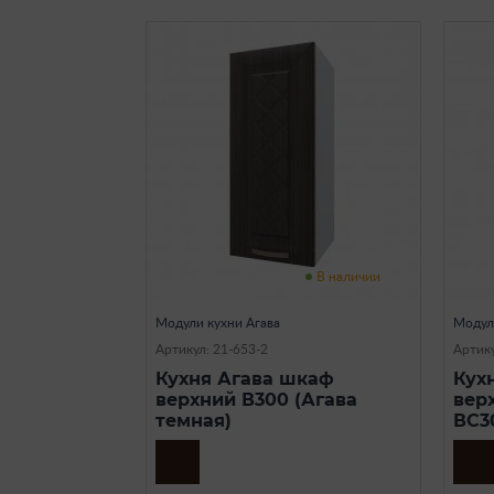
В наличии
Модули кухни Агава
Модул
Артикул: 21-653-2
Артику
Кухня Агава шкаф
Кух
верхний В300 (Агава
вер
темная)
ВС3