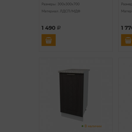
Размеры: 300х300х700
Разме
Материал: ЛДСП/МДФ
Матер
1 490
1 7
a
В наличии