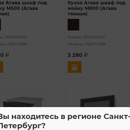
ня Агава шкаф под
Кухня Агава шкаф под
ку М500 (Агава
мойку М800 (Агава
ная)
темная)
ры: 500х450х810
Размеры: 800х450х810
иал: ЛДСП/МДФ
Материал: ЛДСП/МДФ
70
3 280
a
a
Вы находитесь в регионе Санкт
Петербург?