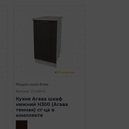
В наличии
Модули кухни Агава
Артикул: 21-664-4
Кухня Агава шкаф
нижний Н300 (Агава
темная) ст-ца в
комплекте