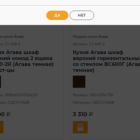
ДА
НЕТ
В наличии
В наличии
и кухни Агава
Модули кухни Агава
л: 21-648-2
Артикул: 21-649-2
ня Агава шкаф
Кухня Агава шкаф
ний комод 2 ящика
верхний горизонтальны
0-2Я (Агава темная)
со стеклом ВС600Г (Ага
 ст-цы
темная)
ры: 800х600(450)х810
Размеры: 600х300х700
иал: ЛДСП/МДФ
Материал: ЛДСП/МДФ
00
3 310
a
a