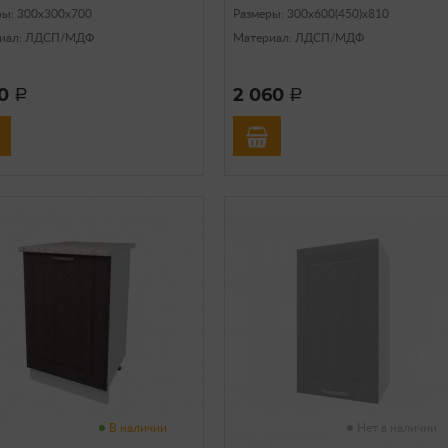
ры: 300х300х700
Размеры: 300х600(450)х810
иал: ЛДСП/МДФ
Материал: ЛДСП/МДФ
70
2 060
a
a
В наличии
Нет в наличии