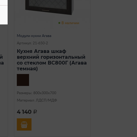
В наличии
Модули кухни Агава
Артикул: 21-650-2
Кухня Агава шкаф
й
верхний горизонтальный
ва
со стеклом ВС800Г (Агава
темная)
Размеры: 800х300х700
Материал: ЛДСП/МДФ
4 140
a