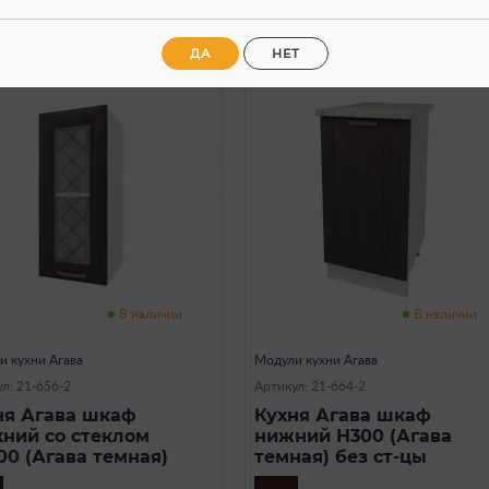
ДА
НЕТ
В наличии
В наличии
и кухни Агава
Модули кухни Агава
л: 21-656-2
Артикул: 21-664-2
ня Агава шкаф
Кухня Агава шкаф
хний со стеклом
нижний Н300 (Агава
00 (Агава темная)
темная) без ст-цы