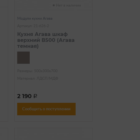
Нет в наличии
Модули кухни Агава
Артикул: 21-626-2
Кухня Агава шкаф
верхний В500 (Агава
темная)
Размеры: 500х300х700
Материал: ЛДСП/МДФ
2 190
a
Сообщить о поступлении