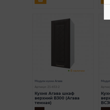
В наличии
Модули кухни Агава
Модул
Артикул: 21-653-2
Артику
Кухня Агава шкаф
Кух
верхний В300 (Агава
вер
темная)
ВС3