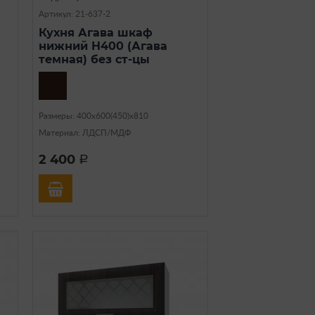
Артикул: 21-637-2
Кухня Агава шкаф
нижний Н400 (Агава
темная) без ст-цы
Размеры: 400х600(450)х810
Материал: ЛДСП/МДФ
2 400
a