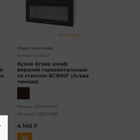
В наличии
Модули кухни Агава
Артикул: 21-650-2
Кухня Агава шкаф
й
верхний горизонтальный
ва
со стеклом ВС800Г (Агава
темная)
Размеры: 800х300х700
Материал: ЛДСП/МДФ
-
4 140
a