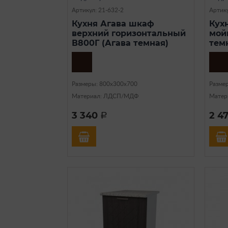
Артикул: 21-632-2
Артику
Кухня Агава шкаф
Кух
верхний горизонтальный
мой
В800Г (Агава темная)
тем
Размеры: 800х300х700
Разме
Материал: ЛДСП/МДФ
Матер
3 340
2 4
a