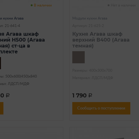
В наличии
Нет в наличии
и кухни Агава
Модули кухни Агава
л: 21-641-4
Артикул: 21-625-2
ня Агава шкаф
Кухня Агава шкаф
ний Н500 (Агава
верхний В400 (Агава
ая) ст-ца в
темная)
плекте
Размеры: 400х300х700
ры: 500х600(450)х840
Материал: ЛДСП/МДФ
иал: ЛДСП/МДФ
50
1 790
a
a
Сообщить о поступлении