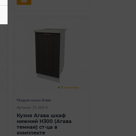
В наличии
Модули кухни Агава
Артикул: 21-664-4
Кухня Агава шкаф
нижний Н300 (Агава
темная) ст-ца в
комплекте