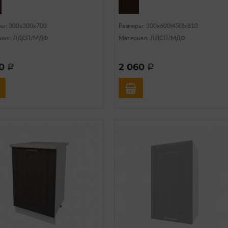
ры: 300х300х700
Размеры: 300х600(450)х810
иал: ЛДСП/МДФ
Материал: ЛДСП/МДФ
70
2 060
a
a