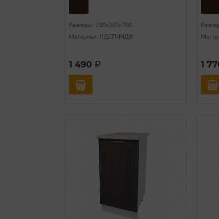
Размеры: 300х300х700
Разме
Материал: ЛДСП/МДФ
Матер
1 490
1 7
a