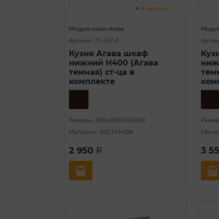
В наличии
Модули кухни Агава
Модул
Артикул: 21-637-4
Артику
Кухня Агава шкаф
Кух
нижний Н400 (Агава
ниж
темная) ст-ца в
темн
комплекте
ком
Размеры: 400х600(450)х840
Разме
Материал: ЛДСП/МДФ
Матер
2 950
3 5
a