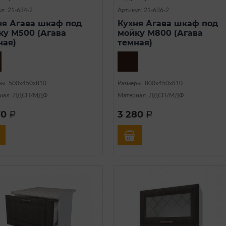
л: 21-634-2
Артикул: 21-636-2
ня Агава шкаф под
Кухня Агава шкаф под
ку М500 (Агава
мойку М800 (Агава
ная)
темная)
ры: 500х450х810
Размеры: 800х450х810
иал: ЛДСП/МДФ
Материал: ЛДСП/МДФ
70
3 280
a
a