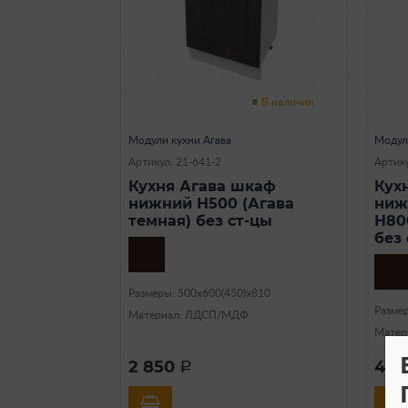
В наличии
Модули кухни Агава
Модул
Артикул: 21-641-2
Артику
Кухня Агава шкаф
Кух
нижний Н500 (Агава
ниж
темная) без ст-цы
Н80
без
Размеры: 500х600(450)х810
Разме
Материал: ЛДСП/МДФ
Матер
2 850
4 2
a