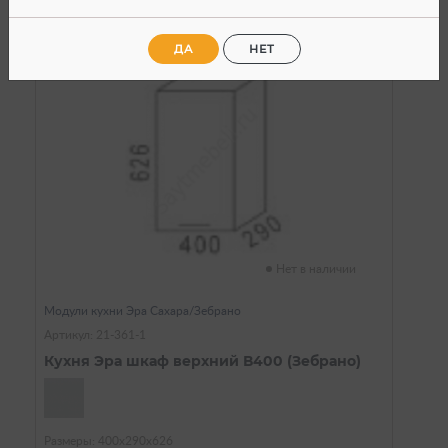
ДА
НЕТ
Нет в наличии
Модули кухни Эра Сахара/Зебрано
Артикул: 21-361-1
Кухня Эра шкаф верхний В400 (Зебрано)
Размеры: 400х290х626