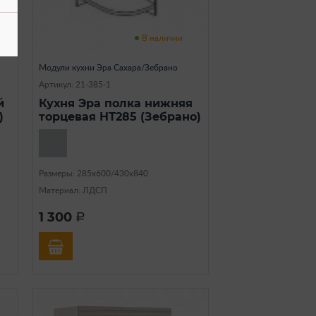
В наличии
Модули кухни Эра Сахара/Зебрано
Артикул: 21-385-1
й
Кухня Эра полка нижняя
)
торцевая НТ285 (Зебрано)
Размеры: 285х600/430х840
Материал: ЛДСП
1 300
a