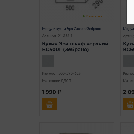
В наличии
Модули кухни Эра Сахара/Зебрано
Модул
Артикул: 21-368-1
Артику
Кухня Эра шкаф верхний
Кух
ВС500Г (Зебрано)
ВС6
Размеры: 500х290х626
Разме
Материал: ЛДСП
Матер
1 990
2 0
a