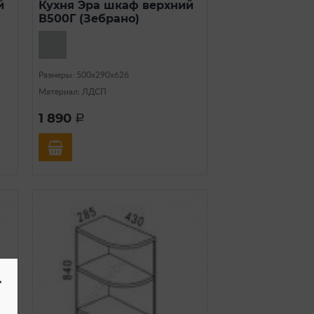
й
Кухня Эра шкаф верхний
В500Г (Зебрано)
Размеры: 500х290х626
Материал: ЛДСП
1 890
a
-