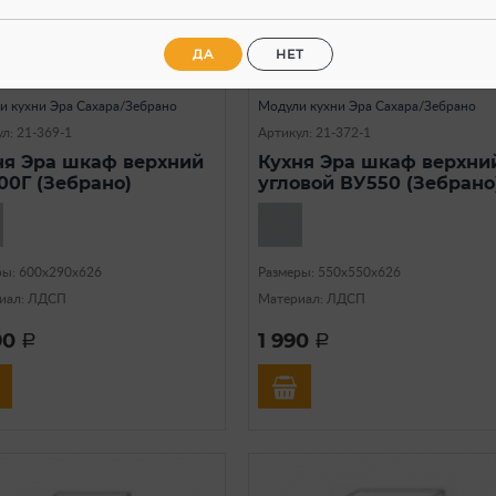
ДА
НЕТ
В наличии
В наличии
и кухни Эра Сахара/Зебрано
Модули кухни Эра Сахара/Зебрано
л: 21-369-1
Артикул: 21-372-1
ня Эра шкаф верхний
Кухня Эра шкаф верхни
00Г (Зебрано)
угловой ВУ550 (Зебрано
ры: 600х290х626
Размеры: 550х550х626
иал: ЛДСП
Материал: ЛДСП
90
1 990
a
a