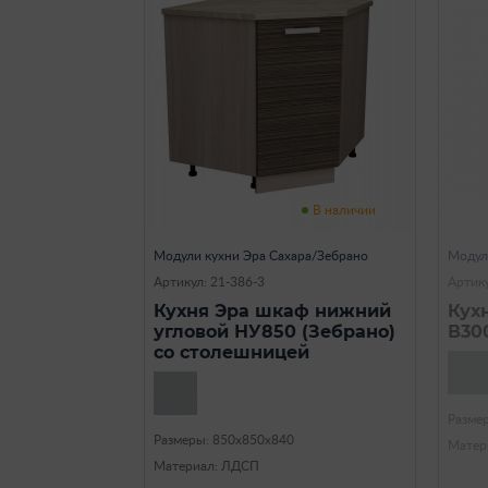
В наличии
Модули кухни Эра Сахара/Зебрано
Модул
Артикул: 21-386-3
Артику
Кухня Эра шкаф нижний
Кух
угловой НУ850 (Зебрано)
В30
со столешницей
Разме
Размеры: 850х850х840
Матер
Материал: ЛДСП