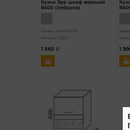
Кухня Эра шкаф верхний
Кух
В600 (Зебрано)
В60
Размеры: 600х290х626
Разме
Материал: ЛДСП
Матер
1 560
1 9
a