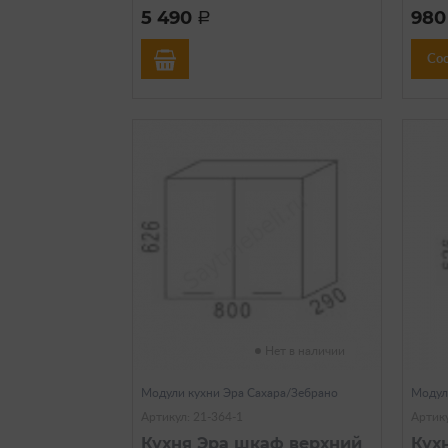
5 490
98
a
Со
Нет в наличии
Модули кухни Эра Сахара/Зебрано
Модул
Артикул: 21-364-1
Артику
Кухня Эра шкаф верхний
Кух