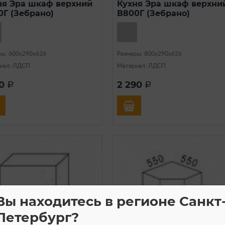
ня Эра шкаф верхний
Кухня Эра шкаф верхни
0Г (Зебрано)
В800Г (Зебрано)
ры: 600х290х626
Размеры: 800х290х626
иал: ЛДСП
Материал: ЛДСП
90
2 290
a
a
Вы находитесь в регионе Санкт
Петербург?