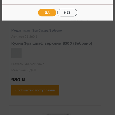
ДА
НЕТ
Нет в наличии
Модули кухни Эра Сахара/Зебрано
Артикул: 21-360-1
Кухня Эра шкаф верхний В300 (Зебрано)
Размеры: 300х290х626
Материал: ЛДСП
980
a
Сообщить о поступлении