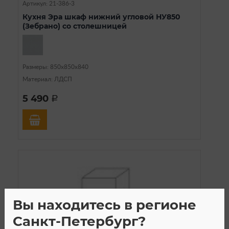
Артикул: 21-386-3
Кухня Эра шкаф нижний угловой НУ850
(Зебрано) со столешницей
Размеры: 850х850х840
Материал: ЛДСП
5 490
a
Вы находитесь в регионе
Санкт-Петербург?