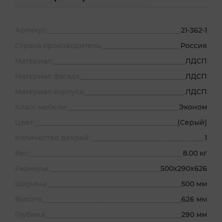
Артикул:
21-362-1
Страна производитель:
Россия
Материал:
ЛДСП
Материал фасада:
ЛДСП
Материал корпуса:
ЛДСП
Класс мебели:
Эконом
Цвет:
(Серый)
Количество дверей:
1
Вес:
8.00 кг
Размеры:
500х290х626
Ширина:
500 мм
Высота:
626 мм
Глубина:
290 мм