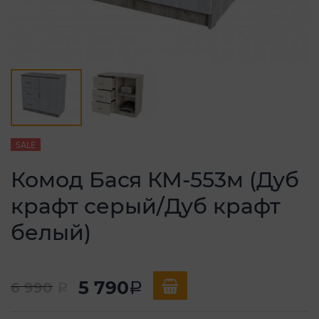
SALE
Комод Бася КМ-553м (Дуб
крафт серый/Дуб крафт
белый)
5 790
6 990
a
a