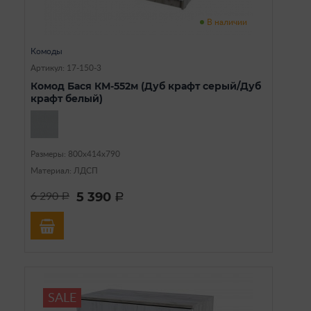
В наличии
Комоды
Артикул: 17-150-3
Комод Бася КМ-552м (Дуб крафт серый/Дуб
крафт белый)
Размеры: 800х414х790
Материал: ЛДСП
5 390
6 290
a
a
SALE