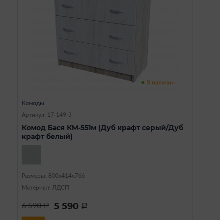
В наличии
Комоды
Артикул: 17-149-3
Комод Бася КМ-551м (Дуб крафт серый/Дуб
крафт белый)
Размеры: 800х414х766
Материал: ЛДСП
5 590
6 590
a
a