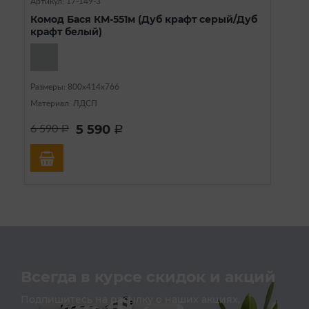
Артикул: 17-149-3
Комод Бася КМ-551м (Дуб крафт серый/Дуб
крафт белый)
Размеры: 800х414х766
Материал: ЛДСП
5 590
6 590
a
a
Всегда в курсе скидок и акций
Подпишитесь на расылку о наших акциях,