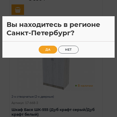
Вы находитесь в регионе
Санкт-Петербург?
SALE
ДА
НЕТ
В наличии
2-х створчатые (2-х дверные)
Артикул: 17-668-3
Шкаф Бася ШК-555 (Дуб крафт серый/Дуб
крафт белый)