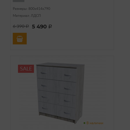
Размеры: 800х414х790
Материал: ЛДСП
5 490
6 390
a
a
SALE
В наличии