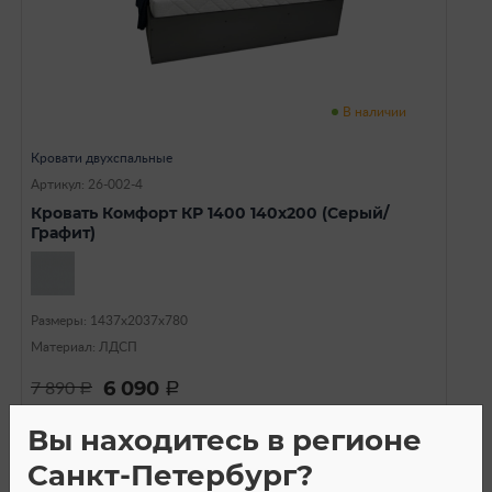
В наличии
Кровати двухспальные
Артикул: 26-002-4
Кровать Комфорт КР 1400 140х200 (Серый/
Графит)
Размеры: 1437х2037х780
Материал: ЛДСП
6 090
7 890
a
a
Вы находитесь в регионе
Санкт-Петербург?