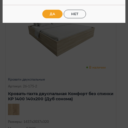
Новинка
ДА
НЕТ
В наличии
Кровати двухспальные
Артикул: 26-175-2
Кровать-тахта двуспальная Комфорт без спинки
КР 1400 140х200 (Дуб сонома)
Размеры: 1437х2037х320