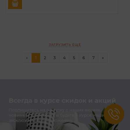
ЗАГРУЗИТЬ ЕЩЕ
(current)
«
1
2
3
4
5
6
7
»
Всегда в курсе скидок и акций
Подпишитесь на расылку о наших акциях,
новинках и новостях и будьте в курсе наших
эксклюзивных предложений!