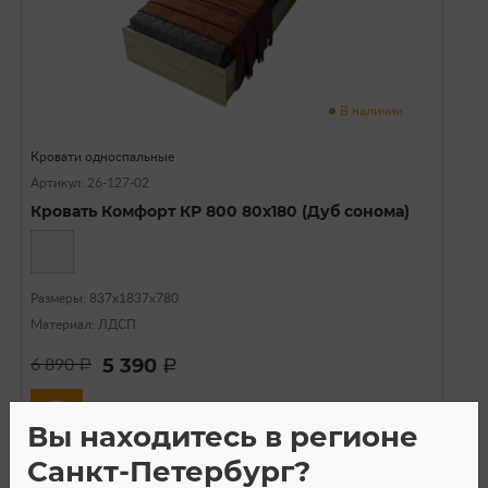
В наличии
Кровати односпальные
Артикул: 26-127-02
Кровать Комфорт КР 800 80х180 (Дуб сонома)
Размеры: 837х1837х780
Материал: ЛДСП
5 390
6 890
a
a
Вы находитесь в регионе
Санкт-Петербург?