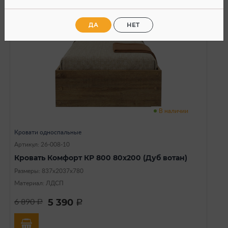
ДА
НЕТ
В наличии
Кровати односпальные
Артикул: 26-008-10
Кровать Комфорт КР 800 80х200 (Дуб вотан)
Размеры: 837х2037х780
Материал: ЛДСП
5 390
6 890
a
a