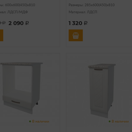
ры: 600х600(450)х810
Размеры: 285х600(450)х810
иал: ЛДСП/МДФ
Материал: ЛДСП
2 090
1 320
0
a
a
a
В наличии
В наличии