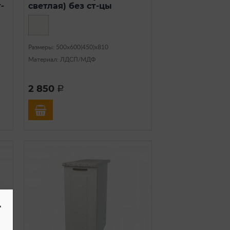
-
светлая) без ст-цы
Размеры: 500х600(450)х810
Материал: ЛДСП/МДФ
2 850
a
-