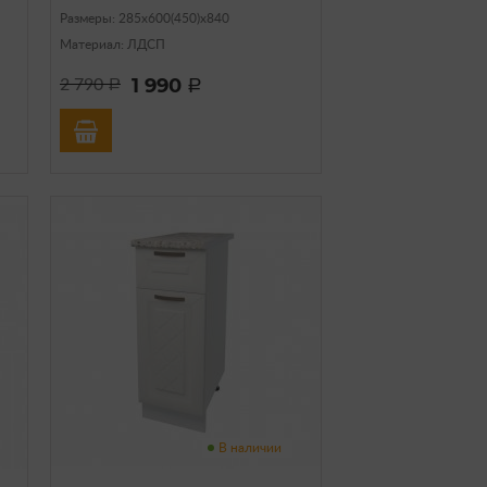
Размеры: 285х600(450)х840
Материал: ЛДСП
1 990
2 790
a
a
В наличии