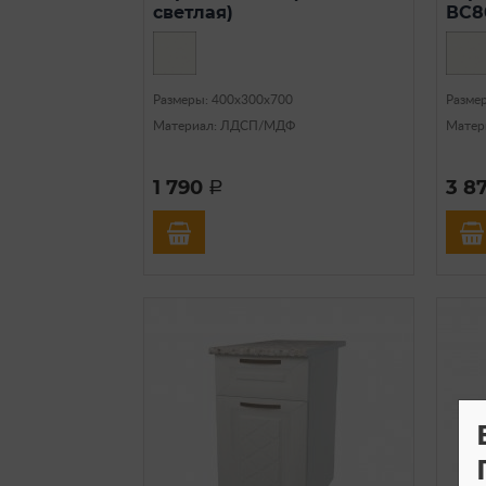
светлая)
ВС8
Размеры: 400х300х700
Разме
Материал: ЛДСП/МДФ
Матер
1 790
3 8
a