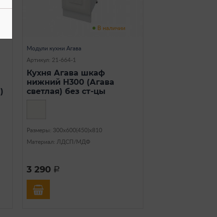
В наличии
Модули кухни Агава
Артикул: 21-664-1
Кухня Агава шкаф
нижний Н300 (Агава
)
светлая) без ст-цы
Размеры: 300х600(450)х810
Материал: ЛДСП/МДФ
3 290
a