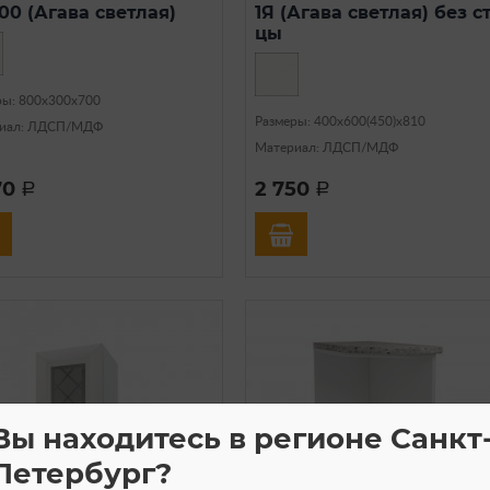
00 (Агава светлая)
1Я (Агава светлая) без ст
цы
ры: 800х300х700
Размеры: 400х600(450)х810
иал: ЛДСП/МДФ
Материал: ЛДСП/МДФ
70
2 750
a
a
Вы находитесь в регионе Санкт
Петербург?