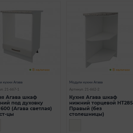
В наличии
В наличии
и кухни Агава
Модули кухни Агава
л: 21-667-1
Артикул: 21-662-2
ня Агава шкаф
Кухня Агава шкаф
ний под духовку
нижний торцевой НТ285
600 (Агава светлая)
Правый (без
 ст-цы
столешницы)