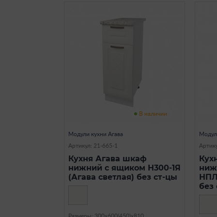
В наличии
Модули кухни Агава
Модул
Артикул: 21-665-1
Артику
Кухня Агава шкаф
Кух
нижний с ящиком Н300-1Я
ниж
(Агава светлая) без ст-цы
НПЛ
без
Размеры: 300х600(450)х810