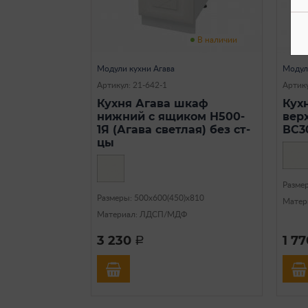
В наличии
Модули кухни Агава
Модул
Артикул: 21-642-1
Артику
Кухня Агава шкаф
Кух
нижний с ящиком Н500-
вер
1Я (Агава светлая) без ст-
ВС3
цы
Разме
Размеры: 500х600(450)х810
Матер
Материал: ЛДСП/МДФ
3 230
1 7
a