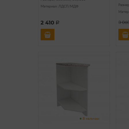
Разме
Материал: ЛДСП/МДФ
Матер
2 410
3 06
a
В наличии