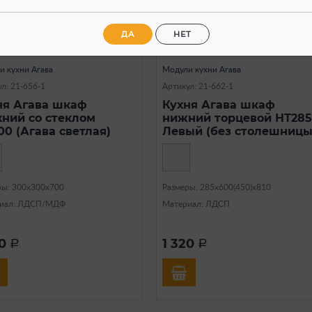
ДА
НЕТ
В наличии
В наличии
и кухни Агава
Модули кухни Агава
л: 21-656-1
Артикул: 21-662-1
ня Агава шкаф
Кухня Агава шкаф
хний со стеклом
нижний торцевой НТ285
00 (Агава светлая)
Левый (без столешницы
ры: 300х300х700
Размеры: 285х600(450)х810
иал: ЛДСП/МДФ
Материал: ЛДСП
70
1 320
a
a