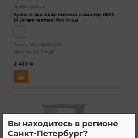
Артикул: 21-665-1
Кухня Агава шкаф нижний с ящиком Н300-
1Я (Агава светлая) без ст-цы
Размеры: 300х600(450)х810
Материал: ЛДСП/МДФ
2 410
a
Вы находитесь в регионе
Санкт-Петербург?