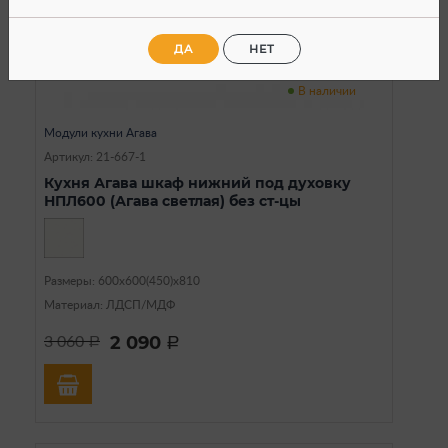
ДА
НЕТ
В наличии
Модули кухни Агава
Артикул: 21-667-1
Кухня Агава шкаф нижний под духовку
НПЛ600 (Агава светлая) без ст-цы
Размеры: 600х600(450)х810
Материал: ЛДСП/МДФ
2 090
3 060
a
a