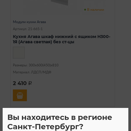
В наличии
Модули кухни Агава
Артикул: 21-665-1
Кухня Агава шкаф нижний с ящиком Н300-
1Я (Агава светлая) без ст-цы
Размеры: 300х600(450)х810
Материал: ЛДСП/МДФ
2 410
a
Вы находитесь в регионе
Санкт-Петербург?