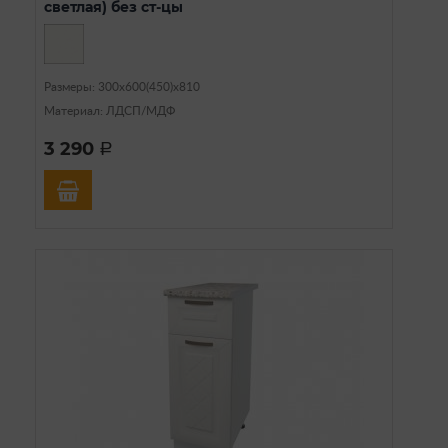
светлая) без ст-цы
Размеры: 300х600(450)х810
Материал: ЛДСП/МДФ
3 290
a