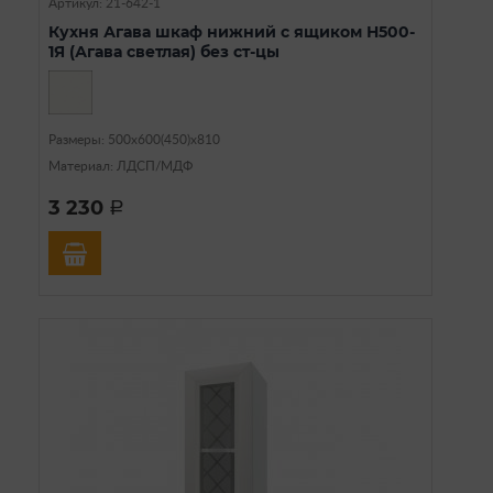
Артикул: 21-642-1
Кухня Агава шкаф нижний с ящиком Н500-
1Я (Агава светлая) без ст-цы
Размеры: 500х600(450)х810
Материал: ЛДСП/МДФ
3 230
a