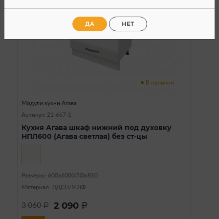
ДА
НЕТ
В наличии
Модули кухни Агава
Артикул: 21-667-1
Кухня Агава шкаф нижний под духовку
НПЛ600 (Агава светлая) без ст-цы
Размеры: 600х600(450)х810
Материал: ЛДСП/МДФ
2 090
3 060
a
a