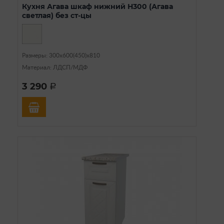
Кухня Агава шкаф нижний Н300 (Агава
светлая) без ст-цы
Размеры: 300х600(450)х810
Материал: ЛДСП/МДФ
3 290
a