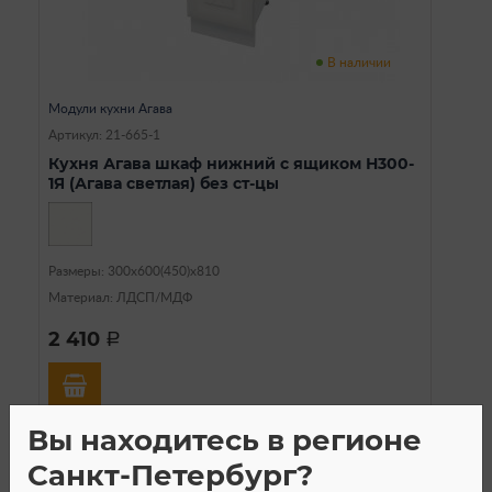
В наличии
Модули кухни Агава
Артикул: 21-665-1
Кухня Агава шкаф нижний с ящиком Н300-
1Я (Агава светлая) без ст-цы
Размеры: 300х600(450)х810
Материал: ЛДСП/МДФ
2 410
a
Вы находитесь в регионе
Санкт-Петербург?