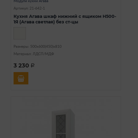
Модули кухни Агава
Артикул: 21-642-1
Кухня Агава шкаф нижний с ящиком Н500-
1Я (Агава светлая) без ст-цы
Размеры: 500х600(450)х810
Материал: ЛДСП/МДФ
3 230
a