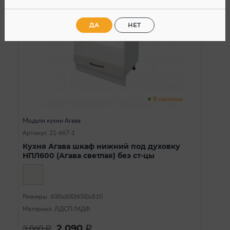
ДА
НЕТ
В наличии
Модули кухни Агава
Артикул: 21-667-1
Кухня Агава шкаф нижний под духовку
НПЛ600 (Агава светлая) без ст-цы
Размеры: 600х600(450)х810
Материал: ЛДСП/МДФ
2 090
3 060
a
a