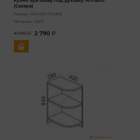
Кухня Эра шкаф под духовку НПЛ600
(Сахара)
Размеры: 600х600/450х840
Материал: ЛДСП
2 790
4 590
a
a
В наличии