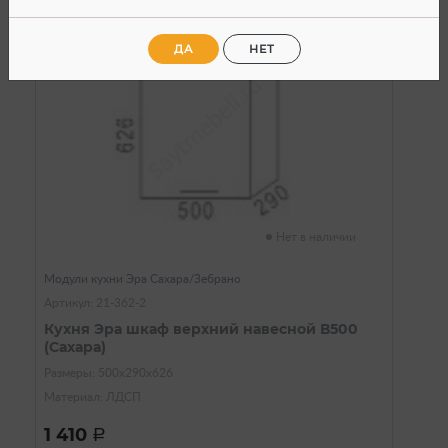
ДА
НЕТ
Нет в наличии
Модули кухни Эра Сахара/Зебрано
Артикул: 21-362-2
Кухня Эра шкаф верхний навесной В500
(Сахара)
Размеры: 500х290х626
Материал: ЛДСП
1 410
a