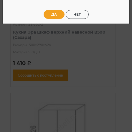
Нет в наличии
ДА
НЕТ
Модули кухни Эра Сахара/Зебрано
Артикул: 21-362-2
Кухня Эра шкаф верхний навесной В500
(Сахара)
Размеры: 500х290х626
Материал: ЛДСП
1 410
a
Сообщить о поступлении