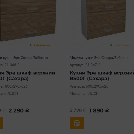
В наличии
В наличии
и кухни Эра Сахара/Зебрано
Модули кухни Эра Сахара/Зебрано
л: 21-366-2
Артикул: 21-367-2
ня Эра шкаф верхний
Кухня Эра шкаф верхни
0Г (Сахара)
В500Г (Сахара)
ры: 800х290х626
Размеры: 500х290х626
иал: ЛДСП
Материал: ЛДСП
2 290
1 890
0
3 790
a
a
a
a