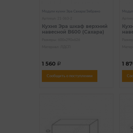
Модули кухни Эра Сахара/Зебрано
Модул
Артикул: 21-363-2
Артику
Кухня Эра шкаф верхний
Кух
навесной В600 (Сахара)
нав
Размеры: 600х290х626
Разме
Материал: ЛДСП
Матер
1 560
1 8
a
Сообщить о поступлении
Со