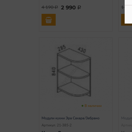
2 990
4 190
1 79
a
a
В наличии
Модули кухни Эра Сахара/Зебрано
Модул
Артикул: 21-385-2
Артику