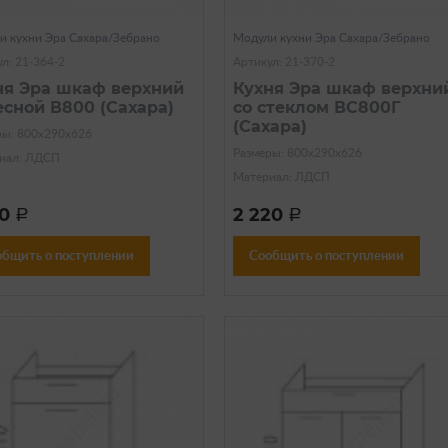
и кухни Эра Сахара/Зебрано
Модули кухни Эра Сахара/Зебрано
л: 21-364-2
Артикул: 21-370-2
ня Эра шкаф верхний
Кухня Эра шкаф верхни
есной В800 (Сахара)
со стеклом ВС800Г
(Сахара)
ры: 800х290х626
Размеры: 800х290х626
иал: ЛДСП
Материал: ЛДСП
70
2 220
a
a
общить о поступлении
Сообщить о поступлении