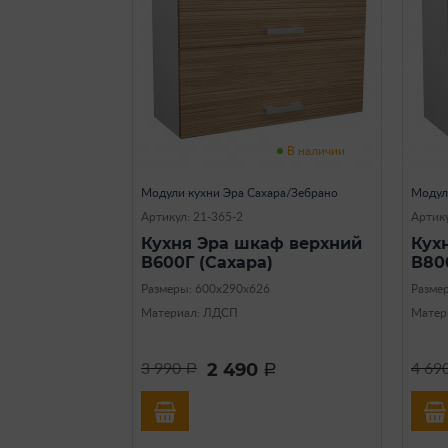
В наличии
Модули кухни Эра Сахара/Зебрано
Модул
Артикул: 21-365-2
Артику
Кухня Эра шкаф верхний
Кух
В600Г (Сахара)
В80
Размеры: 600х290х626
Разме
Материал: ЛДСП
Матер
2 490
3 990
4 69
a
a