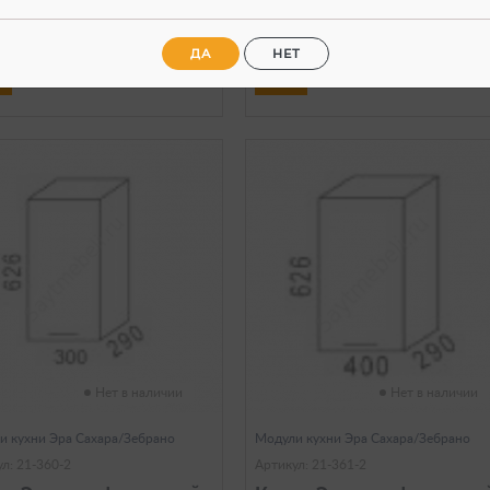
890
1 190
0
a
a
a
ДА
НЕТ
Нет в наличии
Нет в наличии
и кухни Эра Сахара/Зебрано
Модули кухни Эра Сахара/Зебрано
л: 21-360-2
Артикул: 21-361-2