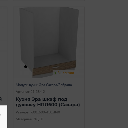
В наличии
Модули кухни Эра Сахара/Зебрано
Артикул: 21-384-2
й
Кухня Эра шкаф под
духовку НПЛ600 (Сахара)
-
Размеры: 600х600/450х840
Материал: ЛДСП