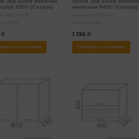
ня Эра шкаф верхний
Кухня Эра шкаф верхни
есной В300 (Сахара)
навесной В400 (Сахара)
ры: 300х290х626
Размеры: 400х290х626
иал: ЛДСП
Материал: ЛДСП
0
1 130
a
a
общить о поступлении
Сообщить о поступлении
Нет в наличии
Нет в наличии