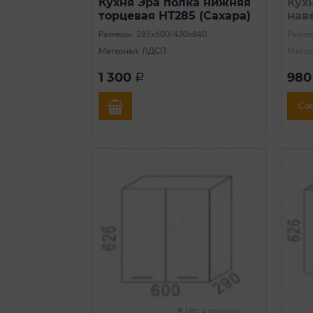
Кухня Эра полка нижняя
Кух
торцевая НТ285 (Сахара)
нав
Размеры: 285х600/430х840
Разме
Материал: ЛДСП
Матер
1 300
98
a
Со
Нет в наличии