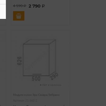
2 790
4 590
a
a
Нет в наличии
Модули кухни Эра Сахара/Зебрано
Артикул: 21-362-2