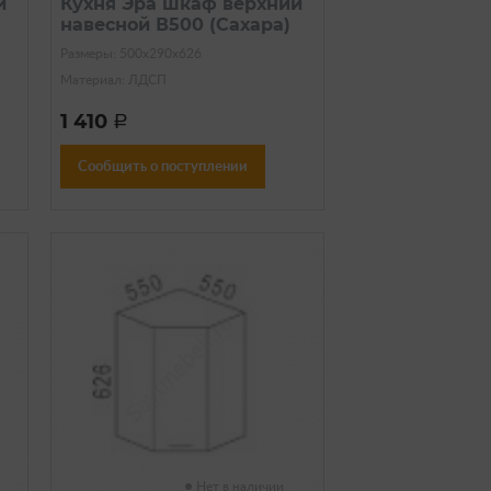
й
Кухня Эра шкаф верхний
навесной В500 (Сахара)
Размеры: 500х290х626
Материал: ЛДСП
1 410
a
Сообщить о поступлении
Нет в наличии