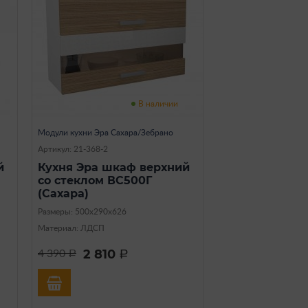
В наличии
Модули кухни Эра Сахара/Зебрано
Артикул: 21-368-2
й
Кухня Эра шкаф верхний
со стеклом ВС500Г
(Сахара)
Размеры: 500х290х626
Материал: ЛДСП
2 810
4 390
a
a