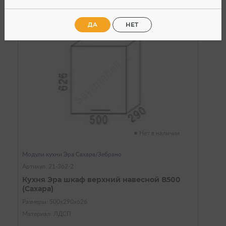
ДА
НЕТ
Нет в наличии
Модули кухни Эра Сахара/Зебрано
Артикул: 21-362-2
Кухня Эра шкаф верхний навесной В500
(Сахара)
Размеры: 500х290х626
Материал: ЛДСП