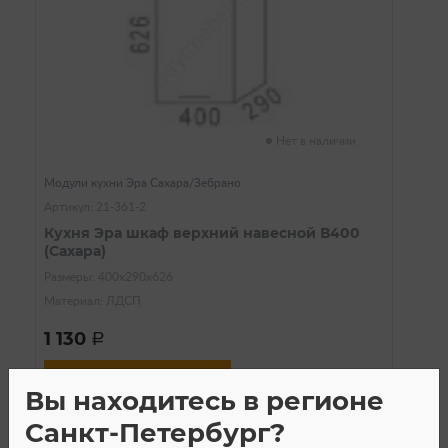
Нет в наличии
Модули кухни Эра Сахара/Зебрано
Артикул: 21-361-2
Кухня Эра шкаф верхний навесной В400
(Сахара)
Размеры: 400х290х626
Материал: ЛДСП
1 130
a
Сообщить о поступлении
Вы находитесь в регионе
Санкт-Петербург?