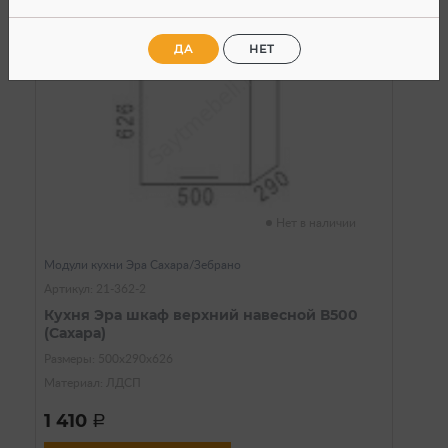
ДА
НЕТ
Нет в наличии
Модули кухни Эра Сахара/Зебрано
Артикул: 21-362-2
Кухня Эра шкаф верхний навесной В500
(Сахара)
Размеры: 500х290х626
Материал: ЛДСП
1 410
a